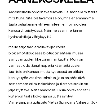
Äänekoskella on loistava tulevaisuus, monella mittarilla
mitattuna. Sitä loistavampi se on, mitä enemmän me
täällä puhallamme yhteen hiileen eri toimijoiden
kanssa yhteistyössä. Näin me saamme tänne
hyvinvointia ja viihtyisyyttä.
Meille tarjotaan edelläkävijän roolia
biokiertotaloudessa biotuotetehtaan imussa
syntyvän uuden liiketoiminnan kautta. Moni on
varmasti odottanut nopeita käänteitä uusien
tuotteiden kanssa, mutta kyseessä on pitkän
kehitystyön vaatima toiminta, jota on päästävä
testaamaan eri mittaluokissa ja tilaratkaisutkin on
järjestyttävä. Näitä mahdollisuuksia on rakennettu
kuitenkin täällä koko ajan ja uutta syntyy.
Viimeisimpänä uutisoitu Metsä Springin ja Valmetin 3d-