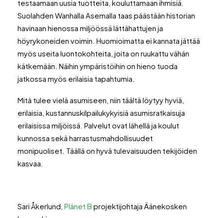
testaamaan uusia tuotteita, kouluttamaan ihmisiä.
Suolahden Wanhalla Asemalla taas päästään historian
havinaan hienossa miljöössä lättähattujen ja
höyrykoneiden voimin. Huomioimatta ei kannata jättää
myös useita luontokohteita, joita on ruukattu vähän
kätkemään. Näihin ympäristöihin on hieno tuoda
jatkossa myös erilaisia tapahtumia.
Mitä tulee vielä asumiseen, niin täältä löytyy hyviä,
erilaisia, kustannuskilpailukykyisiä asumisratkaisuja
erilaisissa miljöissä. Palvelut ovat lähellä ja koulut
kunnossa sekä harrastusmahdollisuudet
monipuoliset. Täällä on hyvä tulevaisuuden tekijöiden
kasvaa.
Sari Åkerlund,
Plänet B
projektijohtaja Äänekosken