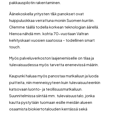
pakkauspilotin rakentaminen.
Äänekoskella yritysten t&k panokset ovat
huippuluokkaa verrattuna moniin Suomen kuntiin.
Olemme täällä todella korkean teknologian äärellä.
Hienoa nähdä mm. kohta 70-vuotiaan Valtran
kehityskaari vuosien saatossa – todellinen smart
touch.
Myös palveluverkoston laajenemiselle on tilaa ja
tulevaisuudessa myös tarvetta enenevissä määrin.
Kaupunki haluaa myös panostaa matkailuun ja luoda
puitteita, niin menneisyyteen kuin tulevaisuuteenkin
katsovaan luonto- ja teollisuusmatkailuun.
Suunnitelmissa siintää mm. tulevaisuustalo, jonka
kautta pystytään tuomaan esille meidän alueen
osaamista biokiertotalouden kentässä sekä