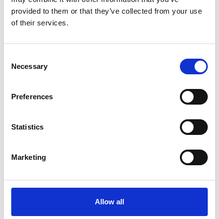
provided to them or that they’ve collected from your use
of their services.
Consent
Necessary
Selection
Preferences
21.5.2026
HyvänTähen tuottaa arvokkaita
luontoelämyksiä
Statistics
Luonto voi parhaimmillaan jättää pysyvän jäljen
ihmiseen. Tämän ajatuksen ympärille on…
Marketing
Lue lisää
Allow all