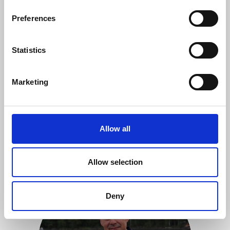
Milla Hytönen
Preferences
Matkailu- ja markkinointiasiantuntija
Statistics
milla.hytonen@aanekoski.fi
Marketing
040 191 7542
Allow all
Allow selection
Deny