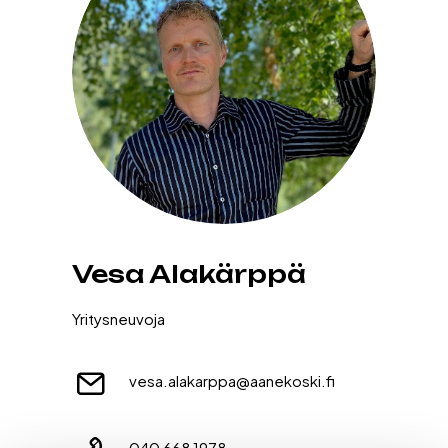
Vesa Alakärppä
Yritysneuvoja
vesa.alakarppa@aanekoski.fi
040 668 1978