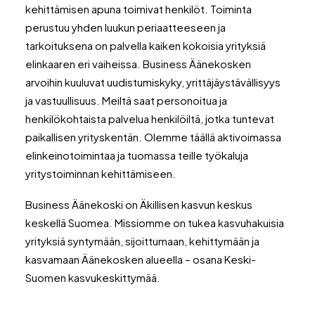
kehittämisen apuna toimivat henkilöt. Toiminta
perustuu yhden luukun periaatteeseen ja
tarkoituksena on palvella kaiken kokoisia yrityksiä
elinkaaren eri vaiheissa. Business Äänekosken
arvoihin kuuluvat uudistumiskyky, yrittäjäystävällisyys
ja vastuullisuus. Meiltä saat personoitua ja
henkilökohtaista palvelua henkilöiltä, jotka tuntevat
paikallisen yrityskentän. Olemme täällä aktivoimassa
elinkeinotoimintaa ja tuomassa teille työkaluja
yritystoiminnan kehittämiseen.
Business Äänekoski on Äkillisen kasvun keskus
keskellä Suomea. Missiomme on tukea kasvuhakuisia
yrityksiä syntymään, sijoittumaan, kehittymään ja
kasvamaan Äänekosken alueella – osana Keski-
Suomen kasvukeskittymää.