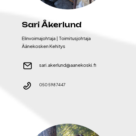
Sari Åkerlund
Elinvoimajohtaja | Toimitusjohtaja
Äänekosken Kehitys
sari.akerlund@aanekoski.fi
050 598 7447