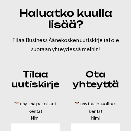
Haluatko kuulla
lisää?
Tilaa Business Äänekosken uutiskirje tai ole
suoraan yhteydessä meihin!
Tilaa
Ota
uutiskirje
yhteyttä
"
*
" näyttää pakolliset
"
*
" näyttää pakolliset
kentät
kentät
Nimi
Nimi