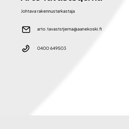
Johtava rakennustarkastaja
arto.tavaststjerna@aanekoski.fi
0400 649503