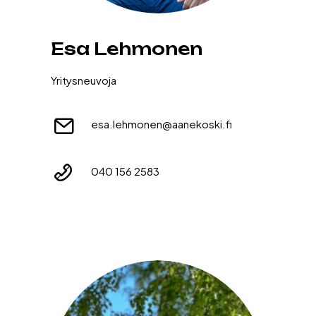
Esa Lehmonen
Yritysneuvoja
esa.lehmonen@aanekoski.fi
040 156 2583