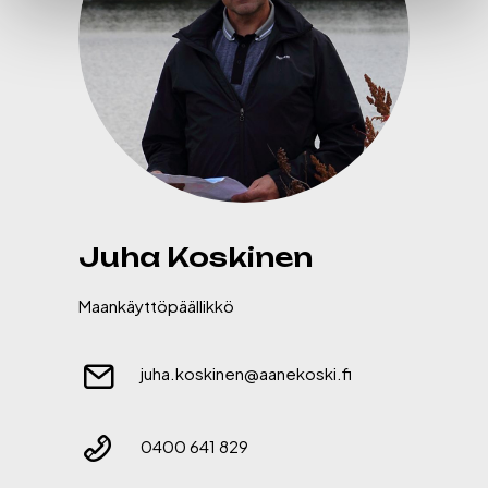
Juha Koskinen
Maankäyttöpäällikkö
juha.koskinen@aanekoski.fi
0400 641 829