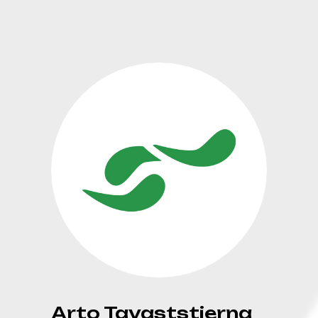
Arto Tavaststjerna