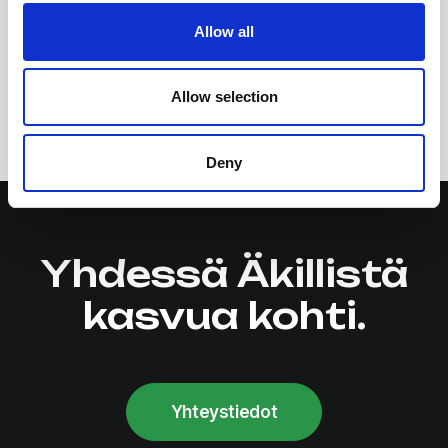
Teams
Allow all
Allow selection
How to become an
YmpyräKS-etäaamukahvit:
entrepreneur in Finland
alihankintaketjun vastuullisuus
Deny
Yhdessä Äkillistä
kasvua kohti.
Yhteystiedot