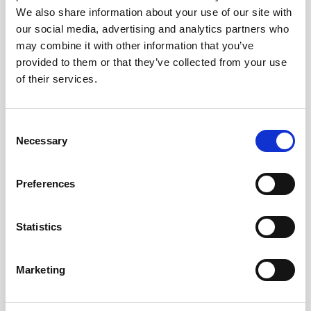
We also share information about your use of our site with
Voit myös varata ajan Business Äänekosken yritysneuvojalle
our social media, advertising and analytics partners who
henkilökohtaiseen ja luottamukselliseen yritysneuvontaan.
may combine it with other information that you’ve
Varaa aika yritysneuvontaan!
provided to them or that they’ve collected from your use
of their services.
Lisää kalenteriin
Consent
Necessary
Selection
Preferences
TIEDOT
JÄRJESTÄJÄ
Päivämäärä:
Suomen Uusyrityskeskus
Statistics
ry
20.11.2025
Aika:
Marketing
15:00 - 16:00
TAPAHTUMAPAIKKA