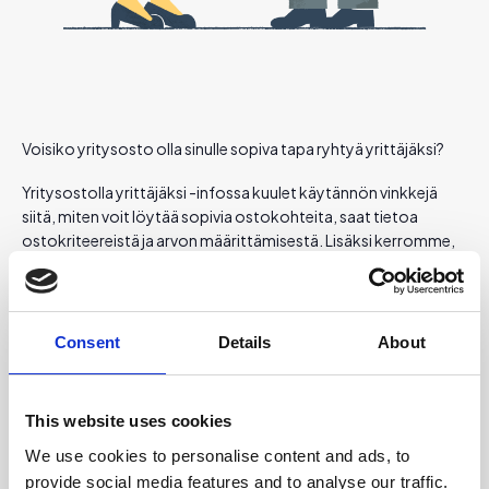
Voisiko yritysosto olla sinulle sopiva tapa ryhtyä yrittäjäksi?
Yritysostolla yrittäjäksi -infossa kuulet käytännön vinkkejä
siitä, miten voit löytää sopivia ostokohteita, saat tietoa
ostokriteereistä ja arvon määrittämisestä. Lisäksi kerromme,
mistä voit saada neuvoa ja tukea yrityskaupan tekemiseen.
Infot järjestetään Teamsin välityksellä. Ilmoittautuminen
sulkeutuu 30 minuuttia ennen tilaisuuden alkua. Täytäthän
Consent
Details
About
ilmoittautumislomakkeen huolellisesti – ilman oikeaa
sähköpostiosoitetta ilmoittautuminen ei mene perille.
This website uses cookies
Ilmoittaudu webinaariin!
We use cookies to personalise content and ads, to
provide social media features and to analyse our traffic.