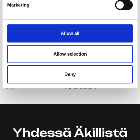
Hinta:
Marketing
Ilmainen
Allow all
TAPAHTUMAPAIKKA
Teams
Allow selection
Minustako yrittäjä?
Etäaamukahvit:
Deny
Aloittavan yrittäjän Teams-
Vastuullisuuskriteerit julkisissa
info
hankinnoissa
Yhdessä Äkillistä