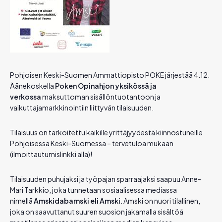
Pohjoisen Keski-Suomen Ammattiopisto POKE järjestää 4.12.
Äänekoskella
Poken Opinahjon yksikössä ja
verkossa
maksuttoman sisällöntuotantoon ja
vaikuttajamarkkinointiin liittyvän tilaisuuden.
Tilaisuus on tarkoitettu kaikille yrittäjyydestä kiinnostuneille
Pohjoisessa Keski-Suomessa – tervetuloa mukaan
(ilmoittautumislinkki alla)!
Tilaisuuden puhujaksi ja työpajan sparraajaksi saapuu Anne-
Mari Tarkkio, joka tunnetaan sosiaalisessa mediassa
nimellä
Amski
dabamski eli
Amski
.
Amski
on nuori tilallinen,
joka on saavuttanut suuren suosion jakamalla sisältöä