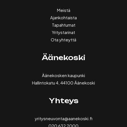
Meistä
Ajankohtaista
Tapahtumat
Yritystarinat
Ota yhteyttä
Äänekoski
Äänekosken kaupunki
Hallintokatu 4, 44100 Äänekoski
Yhteys
yritysneuvonta@aanekoski.fi
020 632 2000