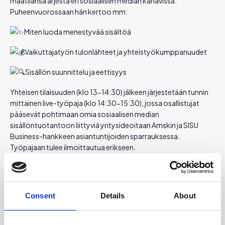
maatilansa arjesta eri sosiaalisen median kanavissa.
Puheenvuorossaan hän kertoo mm:
Miten luoda menestyvää sisältöä
Vaikuttajatyön tulonlähteet ja yhteistyökumppanuudet
Sisällön suunnittelu ja eettisyys
Yhteisen tilaisuuden (klo 13-14:30) jälkeen järjestetään tunnin
mittainen live-työpaja (klo 14:30-15:30), jossa osallistujat
pääsevät pohtimaan omia sosiaalisen median
sisällöntuotantoon liittyviä yritysideoitaan
Amski
n ja SISU
Business-hankkeen asiantuntijoiden sparrauksessa.
Työpajaan tulee ilmoittautua erikseen.
Ilmoittaudu mukaan tilaisuuteen 28.11.
mennessä:
https://forms.office.com/e/1F40xKW2tM
Consent
Details
About
Paikka: Poke, Opinahjon yksikkö (Opinahjontie 1, 44120
Äänekoski) tai etänä Teams
(työpaja vain livenä,
ilmoittautuminen erikseen)