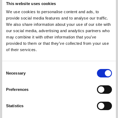
This website uses cookies
Aika: Torstai 4.12. klo 13 alkaen
We use cookies to personalise content and ads, to
provide social media features and to analyse our traffic.
Sisu Business hanke on Euroopan Unionin osarahoittama
Keski-Suomen Elinkeino-, liikenne ja ympäristökeskuksen
We also share information about your use of our site with
kautta.
our social media, advertising and analytics partners who
may combine it with other information that you’ve
provided to them or that they’ve collected from your use
of their services.
Lisää kalenteriin
Consent
Necessary
Selection
TIEDOT
JÄRJESTÄJÄ
Päivämäärä:
Preferences
Sisu Business -hanke
4.12.2025
Aika:
Statistics
13:00 - 15:30