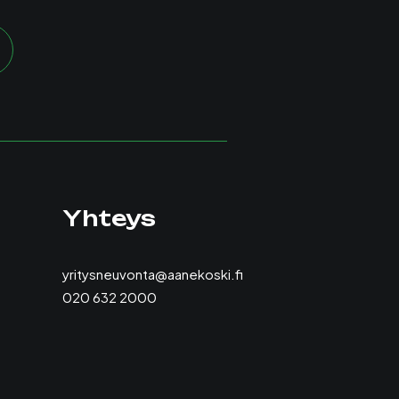
Yhteys
yritysneuvonta@aanekoski.fi
020 632 2000