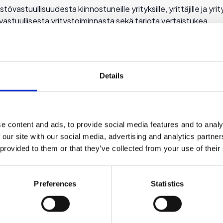
vastuullisuudesta kiinnostuneille yrityksille, yrittäjille ja yri
astuullisesta yritystoiminnasta sekä tarjota vertaistukea.
uullisuusväittämistä, Green Claims -direktiivistä ja vastuullis
Outi Ihanainen-Rokio otsikolla: “Missä mennään vastuullisuusv
nnkvist puhuu aiheesta otsikolla: “
Tolkullista vastuullisuusv
Details
ille lähetetään linkki, Tervetuloa mukaan!
e content and ads, to provide social media features and to analy
 our site with our social media, advertising and analytics partn
 provided to them or that they’ve collected from your use of their
Preferences
Statistics
ä: