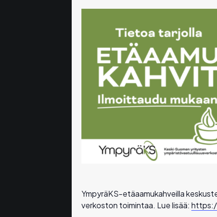
YmpyräKS-etäaamukahveilla keskustel
verkoston toimintaa. Lue lisää:
https: