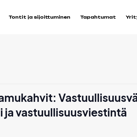
Tontit ja sijoittuminen
Tapahtumat
Yri
ukahvit: Vastuullisuusvä
i ja vastuullisuusviestintä