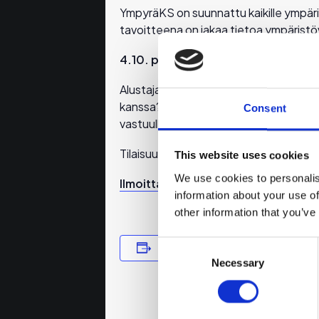
YmpyräKS on suunnattu kaikille ympäristö
tavoitteena on jakaa tietoa ympäristöv
4.10. pe klo 8.30-9.30
Puhutaan vast
Alustajana aiheesta puhuu Mastos Oy:n 
kanssa?” ja Sana tai pari Oy:n Marjo Rö
Consent
vastuullisuudesta ja sen viestinnästä.”
Tilaisuus on Teamsissä ja ilmoittautune
This website uses cookies
We use cookies to personalis
Ilmoittaudu webinaariin!
information about your use of
other information that you’ve
Consent
Lisää kalenteriin
TIEDOT
Selection
Necessary
Päivämäär
4.10.2024