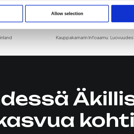
0
Allow selection
inland
Kauppakamarin Infoaamu: Luovuudesta
dessä Äkilli
kasvua kohti