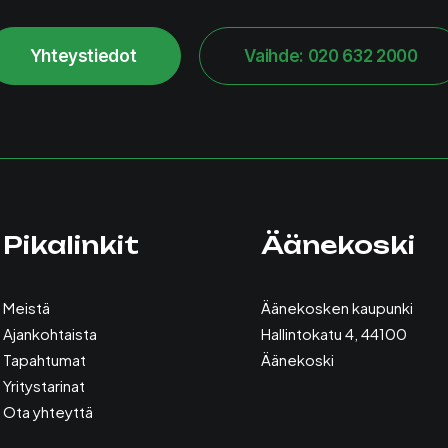
Yhteystiedot
Vaihde: 020 632 2000
Pikalinkit
Äänekoski
Meistä
Äänekosken kaupunki
Ajankohtaista
Hallintokatu 4, 44100
Tapahtumat
Äänekoski
Yritystarinat
Ota yhteyttä