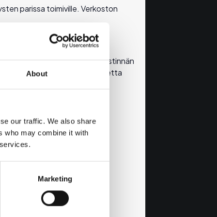
tysten parissa toimiville. Verkoston
uusviestinnästä.
äittämien, -direktiivin ja – viestinnän
iestintää.
Kansantajuista puhetta
About
se our traffic. We also share
ers who may combine it with
 services.
Marketing