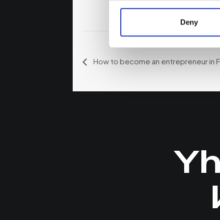
Aika:
8:30 - 9:3
Deny
How to become an entrepreneur in F
Yh