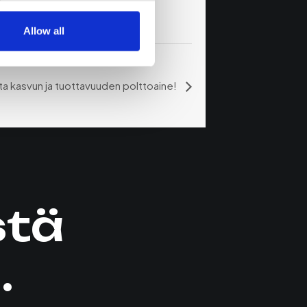
Allow all
 kasvun ja tuottavuuden polttoaine!
stä
.