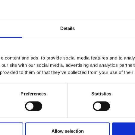
untijan katsaus etäyhteydellä.
Details
ituminen?
e content and ads, to provide social media features and to analy
 our site with our social media, advertising and analytics partn
ilu- ja kuluttajavirastosta kertoo matkapakettilaista.
 provided to them or that they’ve collected from your use of their
kummi Mira Parkkola
Preferences
Statistics
sa
iroitumaan ja jakamaan ajatuksia!
Allow selection