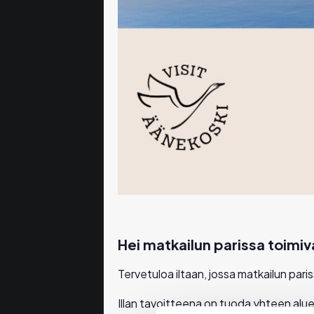
Hei matkailun parissa toimiv
Tervetuloa iltaan, jossa matkailun pari
Illan tavoitteena on tuoda yhteen alu