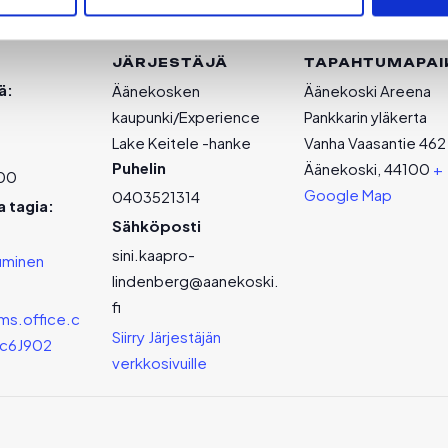
JÄRJESTÄJÄ
TAPAHTUMAPAI
ä:
Äänekosken
Äänekoski Areena
kaupunki/Experience
Pankkarin yläkerta
Lake Keitele -hanke
Vanha Vaasantie 462
Puhelin
Äänekoski
,
44100
+
:00
Google Map
0403521314
 tagia:
Sähköposti
sini.kaapro-
uminen
lindenberg@aanekoski.
fi
ms.office.c
Siirry Järjestäjän
c6J902
verkkosivuille