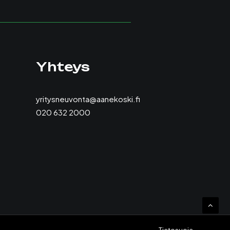
Yhteys
yritysneuvonta@aanekoski.fi
020 632 2000