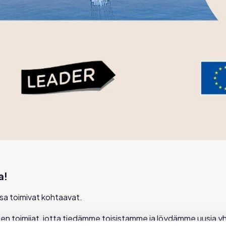
a!
ssa toimivat kohtaavat.
een toimijat, jotta tiedämme toisistamme ja löydämme uusia y