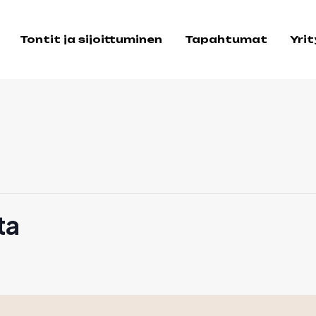
Tontit ja sijoittuminen
Tapahtumat
Yri
ta