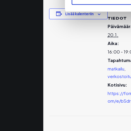
Lisää kalenteriin
TIEDOT
Päivämäär
20.1.
Aika:
16:00 - 19
Tapahtuma
matkailu
,
verkostoit
Kotisivu:
https://for
om/e/bSdr