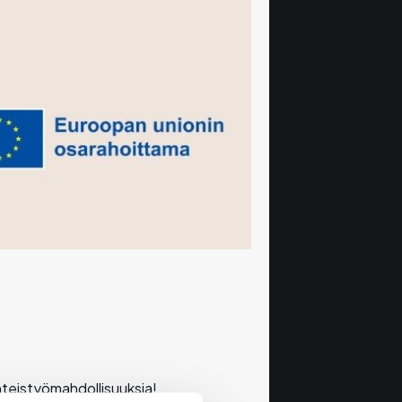
hteistyömahdollisuuksia!