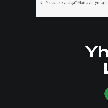
Minustako yrittäjä? Aloittavan yrittäj
Yh