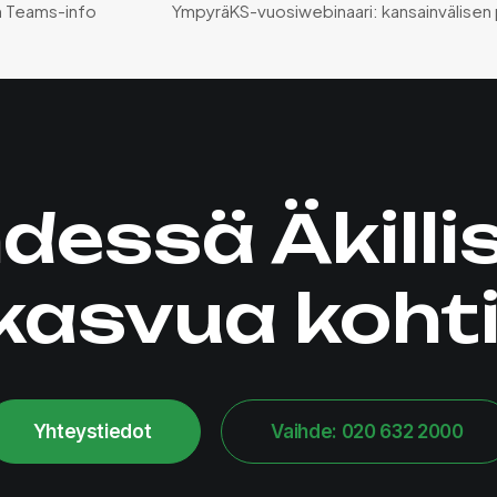
än Teams-info
YmpyräKS-vuosiwebinaari: kansainvälisen p
dessä Äkilli
kasvua kohti
Yhteystiedot
Vaihde: 020 632 2000