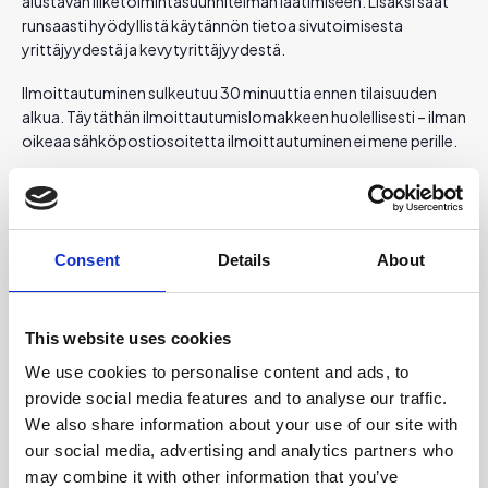
alustavan liiketoimintasuunnitelman laatimiseen. Lisäksi saat
runsaasti hyödyllistä käytännön tietoa sivutoimisesta
yrittäjyydestä ja kevytyrittäjyydestä.
Ilmoittautuminen sulkeutuu 30 minuuttia ennen tilaisuuden
alkua. Täytäthän ilmoittautumislomakkeen huolellisesti – ilman
oikeaa sähköpostiosoitetta ilmoittautuminen ei mene perille.
Ilmoittaudu webinaariin!
Consent
Details
About
Voit myös varata oman henkilökohtaisen ajan
yritysneuvontaan Business Äänekosken yritysneuvojalle.
This website uses cookies
Varaa aika yritysneuvontaan!
We use cookies to personalise content and ads, to
provide social media features and to analyse our traffic.
We also share information about your use of our site with
our social media, advertising and analytics partners who
may combine it with other information that you’ve
Lisää kalenteriin