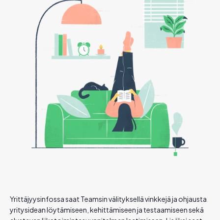
Yrittäjyysinfossa saat Teamsin välityksellä vinkkejä ja ohjausta
yritysidean löytämiseen, kehittämiseen ja testaamiseen sekä