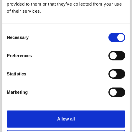
provided to them or that they’ve collected from your use
of their services.
TIEDOT
JÄRJESTÄJÄ
Consent
Päivämäärä:
Necessary
Suomen Uusyrityskeskus
Selection
ry
28.8.2025
Aika:
Preferences
15:00 - 16:00
Statistics
TAPAHTUMAPAIKKA
Teams
Marketing
Minustako yrittäjä?
Kiertomatka Pirkanmaalle –
Aloittavan yrittäjän
Tervetuloa tutustumaan
Allow all
Teams-info
kiertotaloustoimintaan!