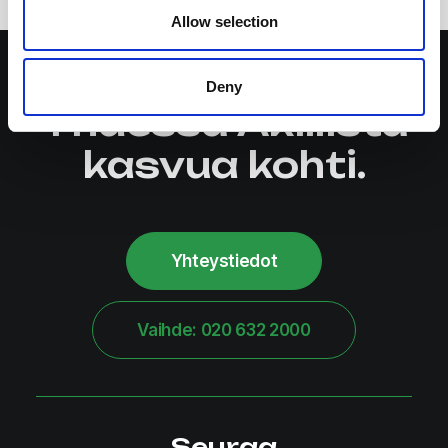
Allow selection
Deny
Yhdessä Äkillistä
kasvua kohti.
Yhteystiedot
Vaihde: 020 632 2000
Seuraa