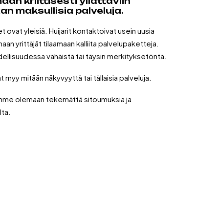
n kriittisesti yllättäviin
an maksullisia palveluja.
t ovat yleisiä. Huijarit kontaktoivat usein uusia
maan yrittäjät tilaamaan kalliita palvelupaketteja.
dellisuudessa vähäistä tai täysin merkityksetöntä.
yy mitään näkyvyyttä tai tällaisia palveluja.
emme olemaan tekemättä sitoumuksia ja
lta.