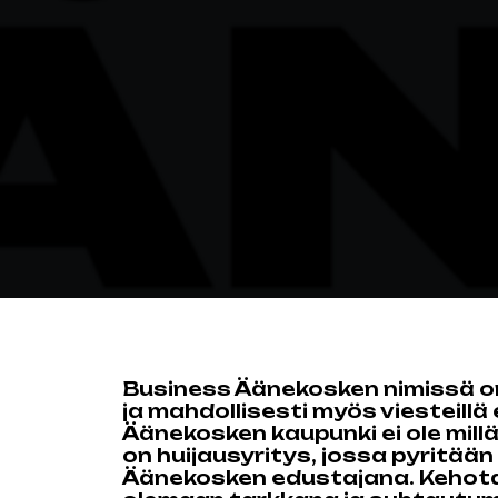
Business Äänekosken nimissä on
ja mahdollisesti myös viesteillä er
Äänekosken kaupunki ei ole mill
on huijausyritys, jossa pyritää
Äänekosken edustajana. Kehota