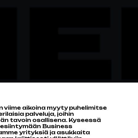
 viime aikoina myyty puhelimitse
ilaisia palveluja, joihin
ään tavoin osallisena. Kyseessä
n esiintymään Business
mme yrityksiä ja asukkaita