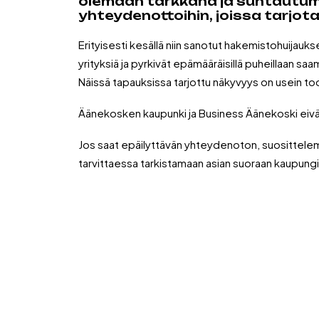
olemaan tarkkana ja suhtautumaa
yhteydenottoihin, joissa tarjota
Erityisesti kesällä niin sanotut hakemistohuijaukse
yrityksiä ja pyrkivät epämääräisillä puheillaan saa
Näissä tapauksissa tarjottu näkyvyys on usein to
Äänekosken kaupunki ja Business Äänekoski eivät m
Jos saat epäilyttävän yhteydenoton, suosittel
tarvittaessa tarkistamaan asian suoraan kaupungi