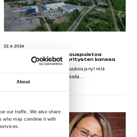
22.6.2026
Koukkuniemen kiertotalouspuistoa
suunnitellaan yhdessä yritysten kanssa
Kiertotalous luo uusia mahdollisuuksia ja nyt niitä
rakennetaan yhdessä Äänekoskella.…
About
Lue lisää
se our traffic. We also share
ers who may combine it with
 services.