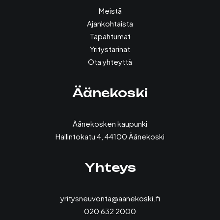
Meistä
Ajankohtaista
Tapahtumat
Yritystarinat
Ota yhteyttä
Äänekoski
Äänekosken kaupunki
Hallintokatu 4, 44100 Äänekoski
Yhteys
yritysneuvonta@aanekoski.fi
020 632 2000