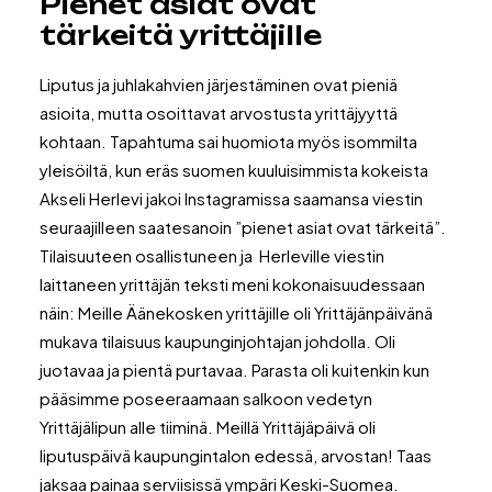
Pienet asiat ovat
tärkeitä yrittäjille
Liputus ja juhlakahvien järjestäminen ovat pieniä
asioita, mutta osoittavat arvostusta yrittäjyyttä
kohtaan. Tapahtuma sai huomiota myös isommilta
yleisöiltä, kun eräs suomen kuuluisimmista kokeista
Akseli Herlevi jakoi Instagramissa saamansa viestin
seuraajilleen saatesanoin ”pienet asiat ovat tärkeitä”.
Tilaisuuteen osallistuneen ja Herleville viestin
laittaneen yrittäjän teksti meni kokonaisuudessaan
näin: Meille Äänekosken yrittäjille oli Yrittäjänpäivänä
mukava tilaisuus kaupunginjohtajan johdolla. Oli
juotavaa ja pientä purtavaa. Parasta oli kuitenkin kun
pääsimme poseeraamaan salkoon vedetyn
Yrittäjälipun alle tiiminä. Meillä Yrittäjäpäivä oli
liputuspäivä kaupungintalon edessä, arvostan! Taas
jaksaa painaa serviisissä ympäri Keski-Suomea.