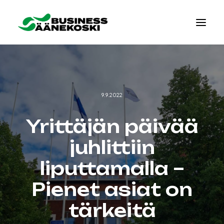
9.9.2022
Yrittäjän päivää
juhlittiin
liputtamalla –
Pienet asiat on
tärkeitä