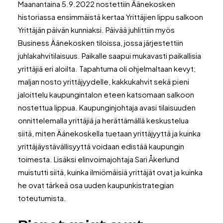
Maanantaina 5.9.2022 nostettiin Äänekosken
historiassa ensimmäistä kertaa Yrittäjien lippu salkoon
Yrittäjän päivän kunniaksi. Päivää juhlittiin myös
Business Äänekosken tiloissa, jossa järjestettiin
juhlakahvitilaisuus. Paikalle saapui mukavasti paikallisia
yrittäjiä eri aloilta. Tapahtuma oli ohjelmaltaan kevyt;
maljan nosto yrittäjyydelle, kakkukahvit sekä pieni
jaloittelu kaupungintalon eteen katsomaan salkoon
nostettua lippua. Kaupunginjohtaja avasi tilaisuuden
onnittelemalla yrittäjiä ja herättämällä keskustelua
siitä, miten Äänekoskella tuetaan yrittäjyyttä ja kuinka
yrittäjäystävällisyyttä voidaan edistää kaupungin
toimesta. Lisäksi elinvoimajohtaja Sari Åkerlund
muistutti siitä, kuinka ilmiömäisiä yrittäjät ovat ja kuinka
he ovat tärkeä osa uuden kaupunkistrategian
toteutumista.